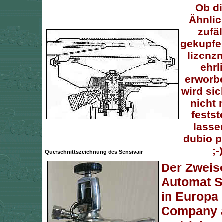
Ob d
Ähnlic
zufäl
gekupfe
lizenz
ehrl
erworbe
wird si
nicht
festst
lasse
dubio p
;-
Querschnittszeichnung des Sensivair
Der Zweis
Automat S
in Europa
Company 