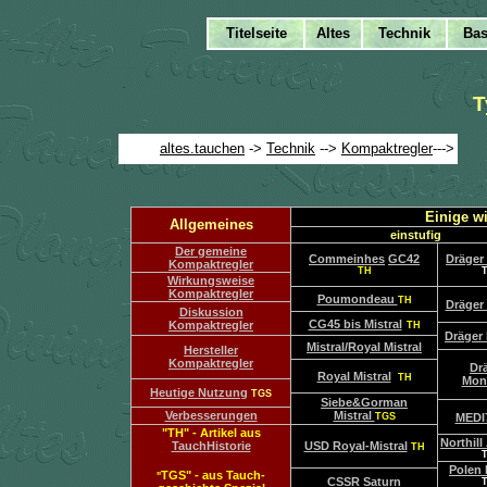
.
T
.
altes.tauchen
->
Technik
-->
Kompaktregler
--->
.