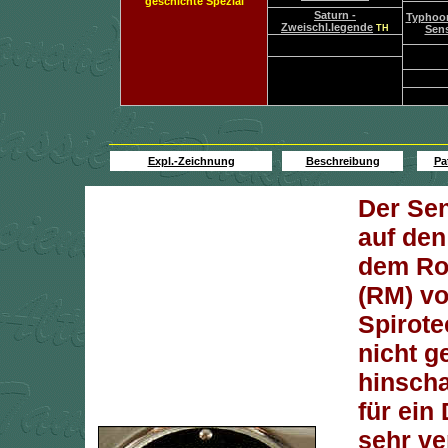
Expl.-Zeichnung
Beschreibung
Pa
Der Sen
auf den
dem Roy
(RM) vo
Spirote
nicht g
hinscha
für ein
sehr ve