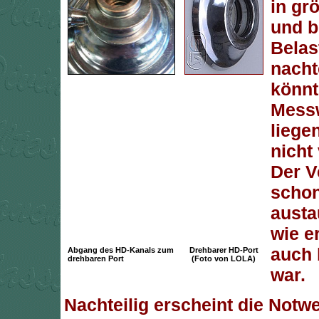
in gr
und b
Belas
nacht
könnt
Mess
liegen
nicht 
Der Ve
scho
austa
wie e
auch
Abgang des HD-Kanals zum
Drehbarer HD-Port
drehbaren Port
(Foto von LOLA)
war.
Nachteilig erscheint die Notw