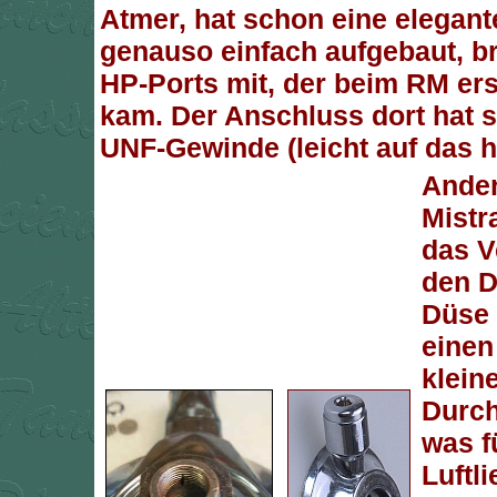
Atmer, hat schon eine elegante
genauso einfach aufgebaut, br
HP-Ports mit, der beim RM ers
kam. Der Anschluss dort hat s
UNF-Gewinde (leicht auf das h
Ander
Mistra
das V
den D
Düse 
einen
klein
Durc
was f
Luftli