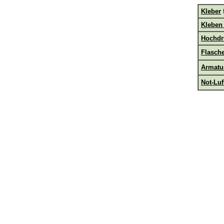
Kleber
Kleben
Hochdr
Flasch
Armatu
Not-Lu