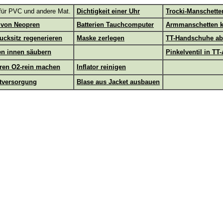
für PVC und andere Mat.
Dichtigkeit einer Uhr
Trocki-Manschette
 von Neopren
Batterien Tauchcomputer
Armmanschetten k
ucksitz regenerieren
Maske zerlegen
TT-Handschuhe ab
en innen säubern
Pinkelventil in TT
ren O2-rein machen
Inflator reinigen
ftversorgung
Blase aus Jacket ausbauen