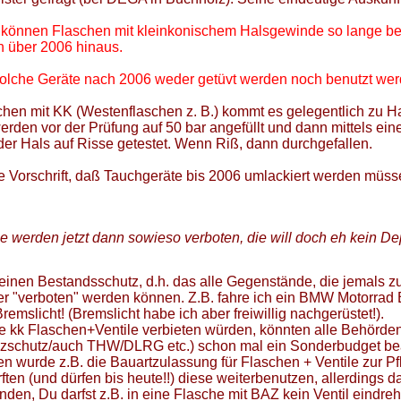
h können Flaschen mit kleinkonischem Halsgewinde so lange ben
ch über 2006 hinaus.
ß solche Geräte nach 2006 weder getüvt werden noch benutzt wer
schen mit KK (Westenflaschen z. B.) kommt es gelegentlich zu H
rden vor der Prüfung auf 50 bar angefüllt und dann mittels ein
er Hals auf Risse getestet. Wenn Riß, dann durchgefallen.
ne Vorschrift, daß Tauchgeräte bis 2006 umlackiert werden müsse
le werden jetzt dann sowieso verboten, die will doch eh kein D
 einen Bestandsschutz, d.h. das alle Gegenstände, die jemals 
der "verboten" werden können. Z.B. fahre ich ein BMW Motorrad 
remslicht! (Bremslicht habe ich aber freiwillig nachgerüstet!).
e kk Flaschen+Ventile verbieten würden, könnten alle Behörde
schutz/auch THW/DLRG etc.) schon mal ein Sonderbudget be
en wurde z.B. die Bauartzulassung für Flaschen + Ventile zur Pfl
ften (und dürfen bis heute!!) diese weiterbenutzen, allerdings d
nden, Du darfst z.B. in eine Flasche mit BAZ kein Ventil eindr