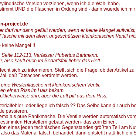
zylindrische Version vorziehen, wenn ich die Wahl habe.
stimmt UND die Flaschen in Ordung sind - dann wuerde ich mir
kn-project.de
r darf nur dann gefüllt werden, wenn er keine Mängel aufweist,
lasche mit dem alten, ungeschützten kleinkonischen Ventil nich
- keine Mängel !!
Seite 112-113, Verfasser Hubertus Bartmann.
, also kauft euch im Bedarfsfall lieber das Heft.
lecht sich zu informieren. Stellt sich die Frage, ob der Artikel zu
 Mal, daß Tatsachen verdreht werden.
l eine Westenflasche mit kleinkonischem Ventil,
men einen Riss im Hals bekam.
cklicherweise drin, aber die Luft piff aus dem Riss.
erialfehler- oder liege ich falsch ?? Das Selbe kann dir auch be
de passieren.
hema als pure Panikmache. Die Ventile werden automatisch vom
bestimmten Herstellern gebaut werden- das zum Einen.
ktion eines jeden technischen Gegenstandes größten Teil am Nu
so das Material falsch behandel, dann entsteht natürlich ein Sc