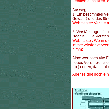
Ventilen ausstatten,
Ausweg:
1. Ein bestimmtes Ve
Gewähr) und das für e
Webmaster: Ventile m
2. Verstärkungen für 
Nachteil: Die Verstä
Webmaster: Wenn die 
immer wieder verwend
nimmt.
Also: wer noch alte F
neues Ventil. Soll s
:-)) ) enden, dann tu
Aber
es gibt noch ein