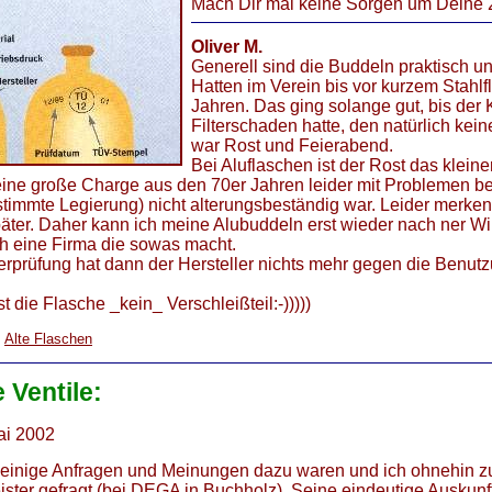
Mach Dir mal keine Sorgen um Deine 
Oliver M.
Generell sind die Buddeln praktisch un
Hatten im Verein bis vor kurzem Stahl
Jahren. Das ging solange gut, bis der
Filterschaden hatte, den natürlich kei
war Rost und Feierabend.
Bei Aluflaschen ist der Rost das klein
eine große Charge aus den 70er Jahren leider mit Problemen be
estimmte Legierung) nicht alterungsbeständig war. Leider merken
päter. Daher kann ich meine Alubuddeln erst wieder nach ner W
h eine Firma die sowas macht.
rprüfung hat dann der Hersteller nichts mehr gegen die Benutz
st die Flasche _kein_ Verschleißteil:-)))))
>
Alte Flaschen
e
Ventile:
i 2002
it einige Anfragen und Meinungen dazu waren und ich ohnehin
ister gefragt (bei DEGA in Buchholz). Seine eindeutige Auskunft