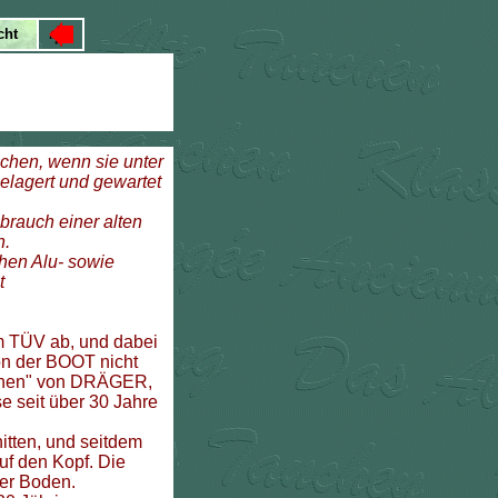
schen, wenn sie unter
elagert und gewartet
rauch einer alten
n.
hen Alu- sowie
t
m TÜV ab, und dabei
n der BOOT nicht
zchen" von DRÄGER,
e seit über 30 Jahre
itten, und seitdem
uf den Kopf. Die
der Boden.