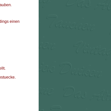
rauben.
dings einen
llt.
stuecke.