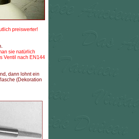
lich preiswerter!
n.
an sie natürlich
es Ventil nach EN144
nd, dann lohnt ein
flasche (Dekoration