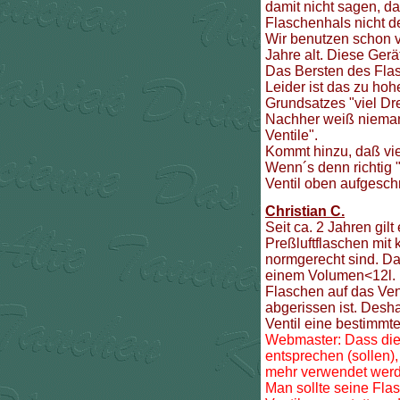
damit nicht sagen, d
Flaschenhals nicht de
Wir benutzen schon v
Jahre alt. Diese Gerä
Das Bersten des Flas
Leider ist das zu ho
Grundsatzes "viel Dre
Nachher weiß niemand
Ventile".
Kommt hinzu, daß vie
Wenn´s denn richtig 
Ventil oben aufgeschra
Christian C.
Seit ca. 2 Jahren gil
Preßluftflaschen mit
normgerecht sind. Das 
einem Volumen<12l. H
Flaschen auf das Vent
abgerissen ist. Desh
Ventil eine bestimmte
Webmaster:
Dass die
entsprechen (sollen),
mehr verwendet werd
Man sollte seine Flas