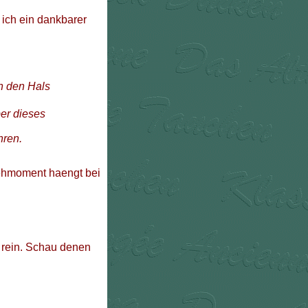
 ich ein dankbarer
n den Hals
ber dieses
hren.
rehmoment haengt bei
 rein. Schau denen