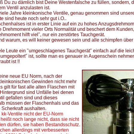
aß Du zu dämlich bist Deine Westenfalsche zu füllen, sondern, 
m Ventil anzulasten ist.
iele Jahre kleinkonische Ventile, genau genommen sind unser
te sind heute noch sehr gut i.O..
chenhalses ist in erster Linie auf ein zu hohes Anzugsdrehmom
he Drehmoment vieler Orts Normalität und beschert dem Kunden
hmoment hilft viel", nur ein zerstörtes Tauchgerät.
 warum, es will keiner gewesen sein und alle schimpfen über d
le Leute ein "umgeschlagenes Tauchgerät" einfach auf die leic
"umgepoltert" ist, sollte man es genauer in Augenschein nehme
ubt ist !!
t eine neue EU Norm, nach der
 kleinkonischen Gewinden nicht mehr
gilt für fast alle alten Flaschen mit
intergrund sind Unfälle bei denen
il gefallen sind und dieses
alb müssen der Flaschenhals und das
 Scherkraft aushalten.
 kk-Ventile nicht der EU-Norm
 heißt noch lange nicht, dass sie nicht
en dürfen, sie haben Bestandsschutz.
chen allerdings mit verbesserten