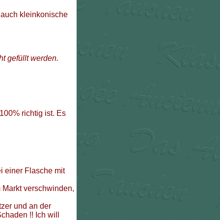
 auch kleinkonische
t gefüllt werden.
 100% richtig ist. Es
i einer Flasche mit
 Markt verschwinden,
tzer und an der
haden !! Ich will