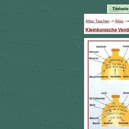
Altes Tauchen
->
Altes
--
Kleinkonische Venti