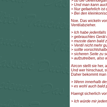
> ob die Gewindegäng
> Und man kann auch 
> Nur gefaehrlich ist 
> Bei den kleinkonisc
Noe. Das wickeln vom
Ventilabzieher.
> Ich habe jedenfall
> gebrauchtes Gerät 
> musste dann bald 
> Ventil nicht mehr g
> sollte vorsichtshal
> sicheren Seite zu s
> aufzutreiben, also 
Aircon stellt sie her,
Und wer hinschaut, st
Daher bekommt man 
> Wenn innerhalb de
> es wohl auch bald 
Haengt sicherlich vo
> Ich würde mir jeden