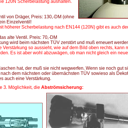
 die 120N Scherbelastung aushalten.
ntil von Dräger, Preis: 130,-DM (ohne
in Einzelventil!
it höherer Scherbelastung nach EN144 (120N) gibt es auch deut
das alte Ventil. Preis: 70,-DM
rkung wird beim nächsten TÜV zerstört und muß erneuert werde
Verstärkung so aussieht, wie auf dem Bild oben rechts, kann m
en. Es ist aber wohl abzuwägen, ob man nicht gleich ein neu
laschen hat, der muß sie nicht wegwerfen. Wenn sie noch gut si
ie nach dem nächsten oder übernächsten TÜV sowieso als Deko
t es auch eine Verstärkung.
e 3. Möglichkeit, die
Abströmsicherung: