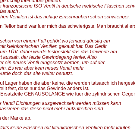
e richtig ineinander greifen.
franzoesische ISO Ventil in deutsche metrische Flaschen sch
das auch .
hen Ventilen ist das richige Einschrauben schon schwieriger.
 Teflonband war fuer mich das schwierigste. Man braucht aller
s schon von einem Fall gehört wo jemand günstig ein
mit kleinkonischen Ventilen gekauft hat. Das Gerät
zum TÜV, dabei wurde festgestellt das das Gewinde am
ut aussah, der letzte Gewindegang fehlte. Also
ber ein neues Ventil eingesetzt werden, um auf der
ein. Es war aber kein neues Ventil mehr
wurde doch das alte weiter benutzt.
 auf Lager haben die aber keine, die werden tatsaechlich hergeste
ellt fest, dass nur das Gewinde anders ist.
Ersatzteile GENAUSOLANGE wie fuer die zylindrischen Gegen
s Ventil Dichtungen ausgewechselt werden müssen kann
passieren das diese nicht mehr aufzutreiben sind.
n der Marke ab.
falls keine Flaschen mit kleinkonischen Ventilen mehr kaufen.