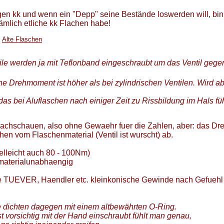
en kk und wenn ein "Depp" seine Bestände loswerden will, bin
ämlich etliche kk Flachen habe!
>
Alte Flaschen
ile werden ja mit Teflonband eingeschraubt um das Ventil gege
e Drehmoment ist höher als bei zylindrischen Ventilen. Wird a
das bei Aluflaschen nach einiger Zeit zu Rissbildung im Hals fü
nachschauen, also ohne Gewaehr fuer die Zahlen, aber: das D
hen vom Flaschenmaterial (Ventil ist wurscht) ab.
ielleicht auch 80 - 100Nm)
 materialunabhaengig
e TUEVER, Haendler etc. kleinkonische Gewinde nach Gefuehl
le dichten dagegen mit einem altbewährten O-Ring.
 vorsichtig mit der Hand einschraubt fühlt man genau,