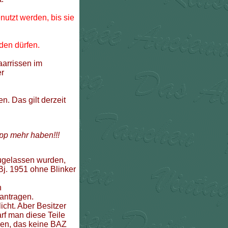
utzt werden, bis sie
den dürfen.
aarrissen im
er
n. Das gilt derzeit
epp mehr haben!!!
zugelassen wurden,
Bj. 1951 ohne Blinker
n
antragen.
icht. Aber Besitzer
arf man diese Teile
ehen, das keine BAZ