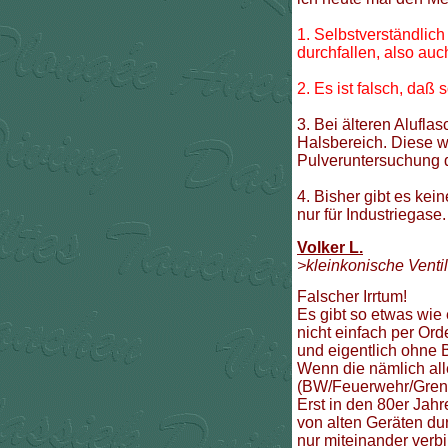
1. Selbstverständlic
durchfallen, also au
2. Es ist falsch, da
3. Bei älteren Alufla
Halsbereich. Diese we
Pulveruntersuchung d
4. Bisher gibt es kei
nur für Industriegase.
Volker L.
>kleinkonische Venti
Falscher Irrtum!
Es gibt so etwas wie
nicht einfach per Or
und eigentlich ohne B
Wenn die nämlich all
(BW/Feuerwehr/Grenz
Erst in den 80er Jahr
von alten Geräten dur
nur miteinander verbi