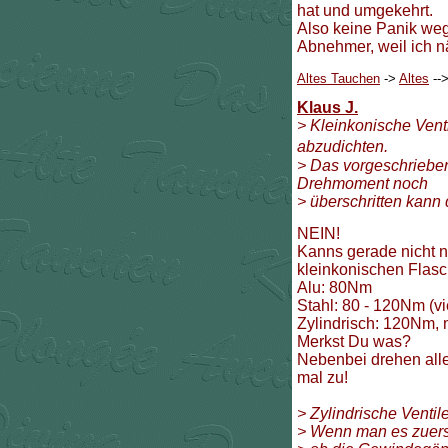
hat und umgekehrt.
Also keine Panik weg
Abnehmer, weil ich n
Altes Tauchen
->
Altes
--
Klaus J.
> Kleinkonische Vent
abzudichten.
> Das vorgeschrieben
Drehmoment noch
> überschritten kann 
NEIN!
Kanns gerade nicht 
kleinkonischen Flasc
Alu: 80Nm
Stahl: 80 - 120Nm (v
Zylindrisch: 120Nm,
Merkst Du was?
Nebenbei drehen all
mal zu!
> Zylindrische Venti
> Wenn man es zuerst