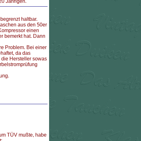
20 Jährigen.
begrenzt haltbar.
flaschen aus den 50er
 Kompressor einen
ner bemerkt hat. Dann
ere Problem. Bei einer
haftet, da das
 die Hersteller sowas
irbelstromprüfung
ung.
 zum TÜV mußte, habe
: