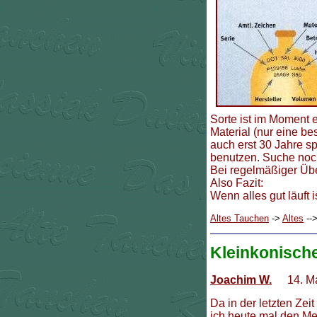
Sorte ist im Moment 
Material (nur eine b
auch erst 30 Jahre s
benutzen. Suche noc
Bei regelmäßiger Übe
Also Fazit:
Wenn alles gut läuft i
Altes Tauchen
->
Altes
--
Kleinkonisch
Joachim W.
14. Ma
Da in der letzten Ze
ich heute mal den Me