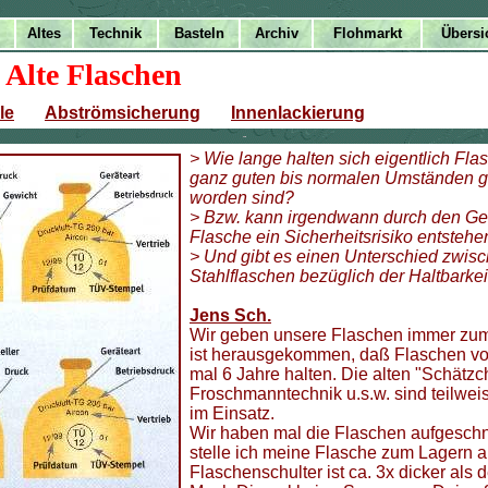
Alte
Flaschen
>
le
Abströmsicherung
Innenlackierung
> Wie lange halten sich eigentlich Fla
ganz guten bis normalen Umständen g
worden sind?
> Bzw. kann irgendwann durch den Geb
Flasche ein Sicherheitsrisiko entstehe
> Und gibt es einen Unterschied zwisc
Stahlflaschen bezüglich der Haltbarkei
Jens Sch.
Wir geben unsere Flaschen immer zu
ist herausgekommen, daß Flaschen vo
mal 6 Jahre halten. Die alten "Schät
Froschmanntechnik u.s.w. sind teilweis
im Einsatz.
Wir haben mal die Flaschen aufgeschn
stelle ich meine Flasche zum Lagern a
Flaschenschulter ist ca. 3x dicker als 