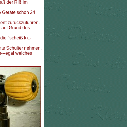
daß der Riß im
e Geräte schon 24
ent zurückzuführen.
, auf Grund des
ie "scheiß kk.-
hte Schulter nehmen.
n---egal welches