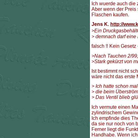
Ich wuerde auch die 
Aber wenn der Preis 
Flaschen kaufen.
Jens K.
http://www.
>Ein Druckgasbehälte
> demnach darf eine F
falsch !! Kein Gesetz 
>Nach Tauchen 2/99, 
>Stark gekürzt von mir
Ist bestimmt nicht sch
wäre nicht das erste
> Ich hatte schon ma
> die beim Überströ
> Das Ventil blieb glü
Ich vermute einen Mat
zylindrischem Gewin
Ich empfinde dies T
da sie nur noch von 
Ferner liegt die Fun
Handhabe. Wenn ich al