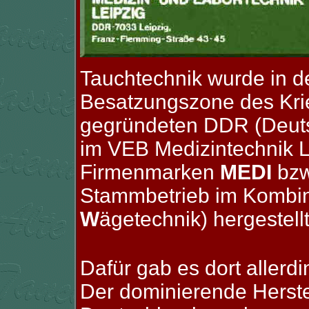
Tauchtechnik wurde in d
Besatzungszone des Krie
gegründeten DDR (Deuts
im VEB Medizintechnik L
Firmenmarken
MEDI
bzw
Stammbetrieb im Kombi
W
ägetechnik) hergestellt
Dafür gab es dort allerdi
Der dominierende Herste