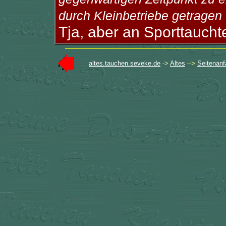
durch Kleinbetriebe getragen 
Tja, aber an Sporttauchtec
altes.tauchen.seveke.de
->
Altes
-->
Seitenanf