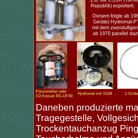
Republik) exportiert.
Diesem folgte ab 196
Geräte) Hydromat-PT
mit dem
zweistufige
ab 1970 parallel da
Panzerretter oder
Hydromat mit VGM
1-Schl
O2-Kreisel RG-UF/M
Daneben produzierte ma
Tragegestelle, Vollgesi
Trockentauchanzug Ping