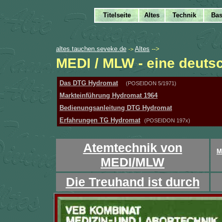
altes.tauchen.seveke.de
Altes
-->
->
MEDI / MLW - eine deuts
Atemtechnik von
M
MEDI/MLW
Die Treuhand ist durch