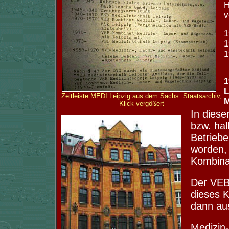
H
v
1
1
1
1
L
Zeitleiste MEDI Leipzig aus dem Sächs. Staatsarchiv,
Klick vergößert
In diese
bzw. hal
Betriebe
worden,
Kombina
Der VEB
dieses 
dann aus
Medizin-