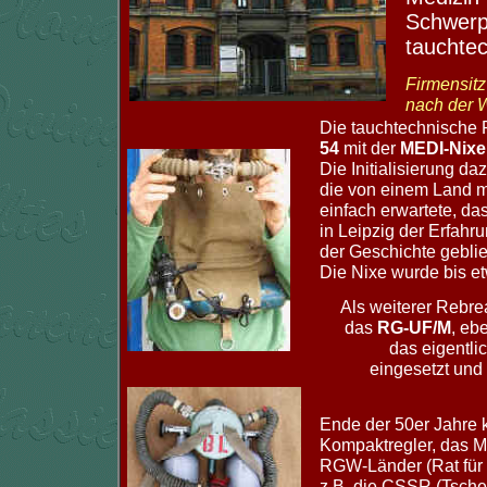
Schwerp
tauchtec
Firmensitz
nach der W
Die tauchtechnische
54
mit der
MEDI-Nixe
Die Initialisierung 
die von einem Land mi
einfach erwartete, d
in Leipzig der Erfahru
der Geschichte gebli
Die Nixe wurde bis et
Als weiterer Rebrea
das
RG-UF/M
, eb
das eigentli
eingesetzt und 
Ende der 50er Jahre 
Kompaktregler, das 
RGW-Länder (Rat für G
z.B. die CSSR (Tsche