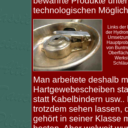
bewährte Produkte unte
technologischen Möglich
Links der 
der Hydrom
Umsetzung
Hauptprob
von Buntme
Oberfläc
Werkst
Schläu
Man arbeitete deshalb mö
Hartgewebescheiben statt
statt Kabelbindern usw..
trotzdem sehen lassen,
gehört in seiner Klasse