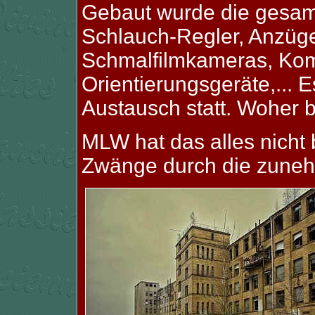
Gebaut wurde die gesamt
Schlauch-Regler, Anzüge
Schmalfilmkameras, Kom
Orientierungsgeräte,... 
Austausch statt. Woher 
MLW hat das alles nicht
Zwänge durch die zunehm