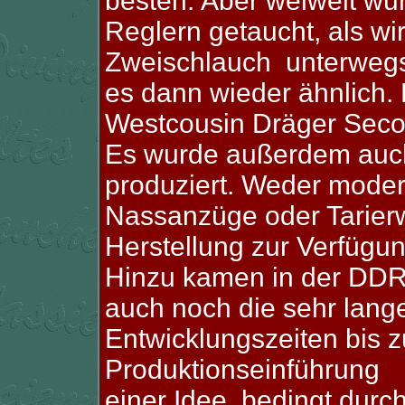
besten.
Aber welweit wu
Reglern getaucht, als w
Zweischlauch unterweg
es dann wieder ähnlich.
Westcousin Dräger Secor
Es wurde außerdem auc
produziert. Weder mode
Nassanzüge oder Tarier
Herstellung zur Verfügun
Hinzu kamen in der DD
auch noch die sehr lang
Entwicklungszeiten bis z
Produktionseinführung
einer Idee, bedingt durc