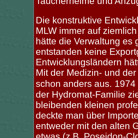
Taucherhelme und Anzü
Die konstruktive Entwick
MLW immer auf ziemlich 
hätte die Verwaltung es
entstanden keine Exportg
Entwicklungsländern hät
Mit der Medizin- und de
schon anders aus.
1974 
der Hydromat-Familie zie
bleibenden kleinen prof
deckte man über Importe
entweder mit den alten G
etwas (z.B. Poseidon-Cl