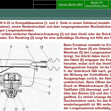
4 G 01 in Kompaktbauweise (1. und 2. Stufe in einem Gehäuse) besteht
derer), einem Niederdruckteil und dem lungengesteuerten Mundstückvent
igen Lungenautomaten.
mittels einfacher Handverschraubung (1) mit dem Ventil oder der Brück
den. Ein Rundring (2) sorgt für eine selbsttätige Dichtung mit Hilfe de
Beim Einatmen entsteht im Ei
damit im Raum (4) ein Unterdr
Membran (5) des Lungenauto
bringt. Sie drückt dabei durch i
den Hebel (6) entgegen der Kraf
herunter, wobei sich das Ventil
Atemgasstrom freigibt. Ist die
h. der Unterdruck läßt nach, ge
der Wirkung der Schließfeder (
Ausgangslage zurück, die Ate
unterbrochen. Beim Offnen des V
Druck im Mitteldruckraum (9) ab
Stellfeder (10) überwiegt, und
über den Bolzen (11) und den 
geöffnet. Es strömt solange A
Druckminderer nach, bis das K
wiederhergestellt ist. Mit verä
der Lungenautomat selbsttätig