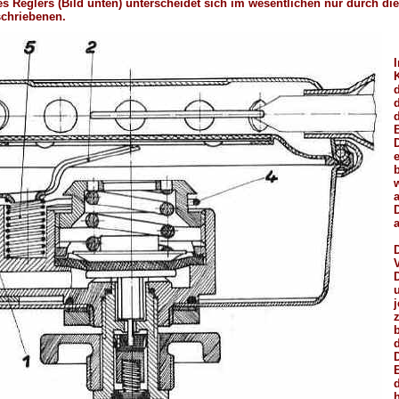
es Reglers (Bild unten) unterscheidet sich im wesentlichen nur durch di
schriebenen.
K
D
b
V