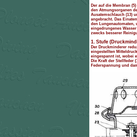
Der auf die Membran (5)
den Atmungsorganen der 
Ausatemschlauch (13) un
angebracht. Das Einate
den Lungenautomaten, 
eingedrungenes Wasser 
zwecks besserer Reinig
1. Stufe (Druckmind
Der Druckminderer redu
eingestellten Mitteldru
eingespannt ist, wobei 
Die Kraft der Stellfeder
Federspannung und damit