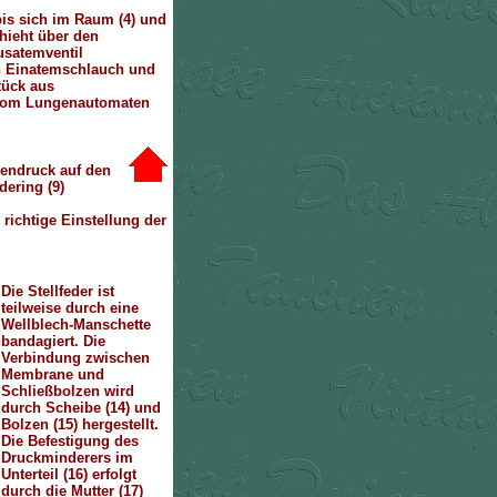
bis sich im Raum (4) und
hieht über den
usatemventil
en Einatemschlauch und
tück aus
 vom Lungenautomaten
hendruck auf den
dering (9)
 richtige Einstellung der
Die Stellfeder ist
teilweise durch eine
Wellblech-Manschette
bandagiert. Die
Verbindung zwischen
Membrane und
Schließbolzen wird
durch Scheibe (14) und
Bolzen (15) hergestellt.
Die Befestigung des
Druckminderers im
Unterteil (16) erfolgt
durch die Mutter (17)