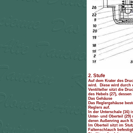
2. Stufe
Auf dem Krater des Druck
wird. Diese wird durch d
Ventilteller sitzt die D
des Hebels (27), dessen 
Das Gehäuse
Das Reglergehäuse best
Reglers auf.
In der Unterschale (16)
Unter- und Oberteil (29
deren Außenring auch fü
Im Oberteil sitzt im S
Faltenschlauch befestigt 