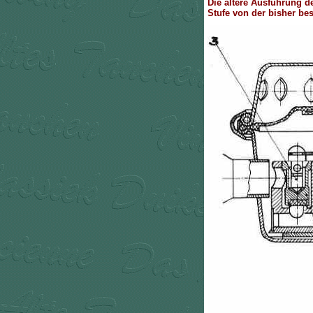
Die ältere Ausfuhrung d
Stufe von der bisher be