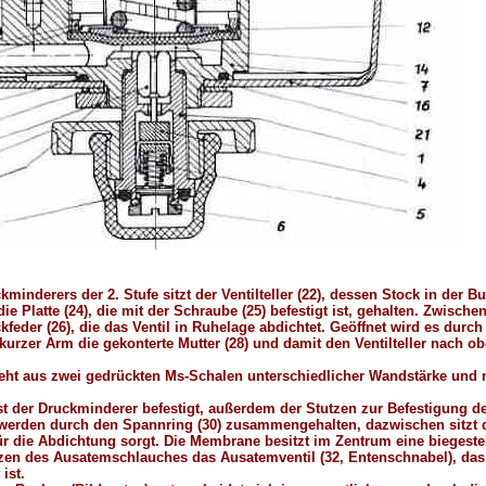
minderers der 2. Stufe sitzt der Ventilteller (22), dessen Stock in der Bu
ie Platte (24), die mit der Schraube (25) befestigt ist, gehalten. Zwisch
ruckfeder (26), die das Ventil in Ruhelage abdichtet. Geöffnet wird es dur
kurzer Arm die gekonterte Mutter (28) und damit den Ventilteller nach ob
eht aus zwei gedrückten Ms-Schalen unterschiedlicher Wandstärke und 
 ist der Druckminderer befestigt, außerdem der Stutzen zur Befestigung 
) werden durch den Spannring (30) zusammengehalten, dazwischen sitzt
r die Abdichtung sorgt. Die Membrane besitzt im Zentrum eine biegesteif
tutzen des Ausatemschlauches das Ausatemventil (32, Entenschnabel), 
ist.