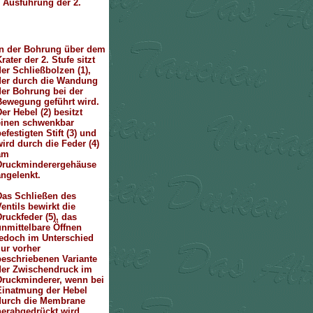
e Ausführung der 2.
In der Bohrung über dem
rater der 2. Stufe sitzt
der Schließbolzen (1),
der durch die Wandung
der Bohrung bei der
Bewegung geführt wird.
er Hebel (2) besitzt
einen schwenkbar
efestigten Stift (3) und
wird durch die Feder (4)
am
Druckminderergehäuse
angelenkt.
Das Schließen des
entils bewirkt die
Druckfeder (5), das
unmittelbare Öffnen
jedoch im Unterschied
zur vorher
beschriebenen Variante
der Zwischendruck im
Druckminderer, wenn bei
Einatmung der Hebel
durch die Membrane
herabgedrückt wird.