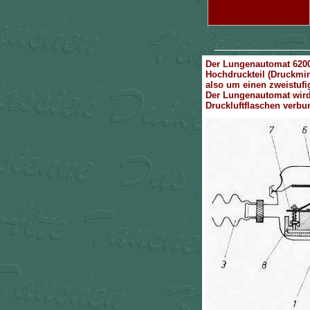
Der Lungenautomat 6200
Hochdruckteil (Druckmin
also um einen zweistuf
Der Lungenautomat wird 
Druckluftflaschen verbun