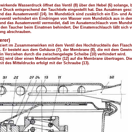
 wirkende Wasserdruck öffnet das Ventil (8) über den Hebel (6) solange, 
Druck entsprechend der Tauchtiefe eingestellt hat. Das Ausatmen gesc
d das Ausatemventil (14). Im Mundstück sind zusätzlich ein Ein- und A
mventil verhindert ein Eindringen von Wasser vom Mundstück aus in d
und das Ausatemventil vermeidet, daß im Ausatemschlauch vom Munds
den Taucher beim Einatmen behindert. Der Einatemschlauch läßt sich
ung abschrauben.
erer)
ziert im Zusammenwirken mit dem Ventil des Hochdruckteils den Flasc
ck. Er besteht aus dem Gehäuse (7), der Membrane (8), die mit dem Gewin
ein Verziehen durch die zwischengelegte Scheibe (10) verhindert wird.
 (11) wird über einen Membranteller (12) auf die Membrane übertragen. Die
 des Mitteldrucks erfolgt mit der Schraube (13).