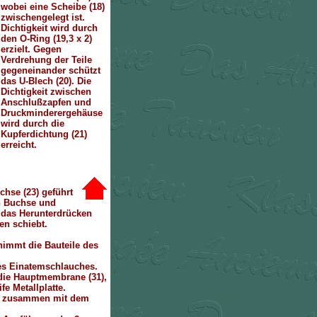
wobei eine Scheibe (18)
zwischengelegt ist.
Dichtigkeit wird durch
den O-Ring (19,3 x 2)
erzielt. Gegen
Verdrehung der Teile
gegeneinander schützt
das U-Blech (20). Die
Dichtigkeit zwischen
Anschlußzapfen und
Druckminderergehäuse
wird durch die
Kupferdichtung (21)
erreicht.
chse (23) geführt
en Buchse und
ch das Herunterdrücken
en schiebt.
nimmt die Bauteile des
des Einatemschlauches.
 die Hauptmembrane (31),
e Metallplatte.
das zusammen mit dem