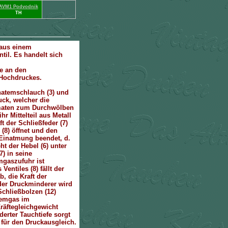
 aus einem
il. Es handelt sich
e an den
s Hochdruckes.
natemschlauch (3) und
uck, welcher die
maten zum Durchwölben
hr Mittelteil aus Metall
t der Schließfeder (7)
 (8) öffnet und den
 Einatmung beendet, d.
ht der Hebel (6) unter
7) in seine
mgaszufuhr ist
entiles (8) fällt der
, die Kraft der
 der Druckminderer wird
Schließbolzen (12)
temgas im
räftegleichgewicht
nderter Tauchtiefe sorgt
 für den Druckausgleich.