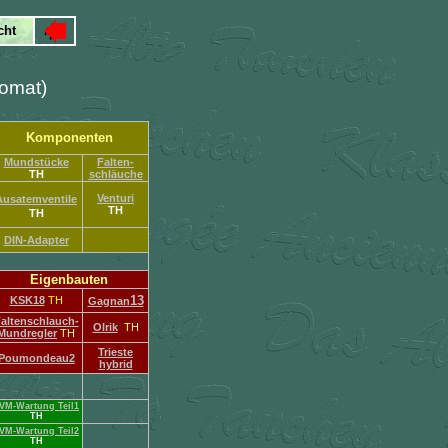
romat
)