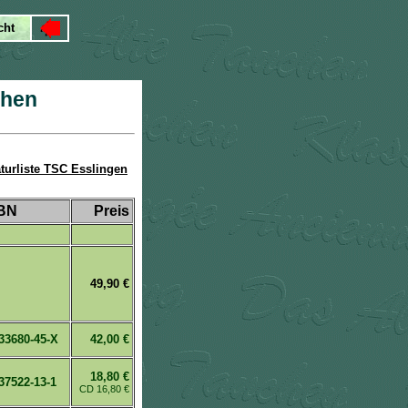
chen
aturliste TSC Esslingen
BN
Preis
49,90 €
33680-45-X
42,00 €
18,80 €
37522-13-1
CD 16,80 €