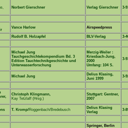
ns,
Norbert Gierschner
Verlag Gierschner
3-9
Vance Harlow
Airspeedpress
ir
Rudolf B. Holzapfel
BLV-Verlag
3-4
Michael Jung
Merzig-Weiler :
Tauchgeschichtekompendium Bd. 3
Kriesbach-Jung,
3-9
Edition Tauchtechnikgeschichte und
2000
Unterwasserforschung
Umfang: 104 S.
Delius Klasing,
Michael Jung
3-9
Juni 1999
n
Christoph Klingmann,
Stuttgart: Gentner,
rer,
Kay Tetzlaff (Hrsg.)
2007
Delius Klasing
ens
T. Kromp/
Roggenbach/Bredebusch
3-8
Verlag
.
Springer, Berlin