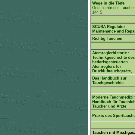
Wege in die Tiefe
Geschichte des Tauche
144 S.
SCUBA Regulator
Maintenance and Repa
Richtig Tauchen
Atemreglerhistorie :
Technikgeschichte des
bedarfsgesteuerten
Atemreglers für
Drucklufttauchgeräte,
Das Handbuch zur
Tauchgeschichte
Moderne Tauchmedizi
Handbuch für Tauchleh
Taucher und Ärzte
Praxis des Sporttauch
Tauchen mit Mischgas