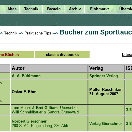
Bücher zum Sporttau
->
Technik
-->
Praktische Tips
--->
che Bücher:
classic divebooks
Liter
Autor
Verlag
IS
A. A. Bühlmann
Springer Verlag
n
Müller Rüschlikon
Oskar F. Ehm
31. August 2007
te
Tom Mount &
Bret Gilliam
, Übersetzer
3-9
Willi Schmidbauer & Sandra Grünewald
Norbert Gierschner
Verlag Gierschner
3-9
260 S. A4, Ringbindung, 230 Abb.