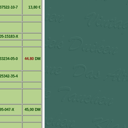
37522-10-7
13,80 €
05-15183-X
33234-05-0
44.80
DM
25342-35-4
95-047-X
45,00 DM