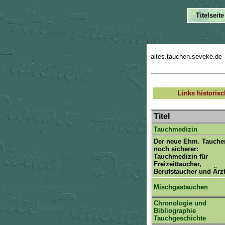
altes.tauchen.seveke.de
Links historis
Titel
Tauchmedizin
Der neue Ehm. Tauche
noch sicherer:
Tauchmedizin für
Freizeittaucher,
Berufstaucher und Ärz
Mischgastauchen
Chronologie und
Bibliographie
Tauchgeschichte